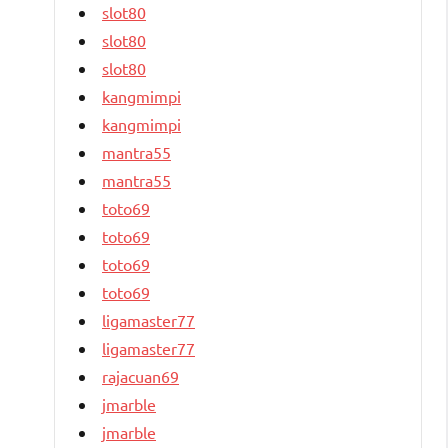
slot80
slot80
slot80
kangmimpi
kangmimpi
mantra55
mantra55
toto69
toto69
toto69
toto69
ligamaster77
ligamaster77
rajacuan69
jmarble
jmarble