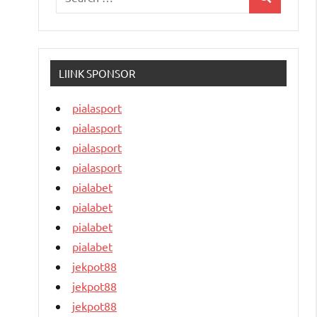
Search
for:
LIINK SPONSOR
pialasport
pialasport
pialasport
pialasport
pialabet
pialabet
pialabet
pialabet
jekpot88
jekpot88
jekpot88