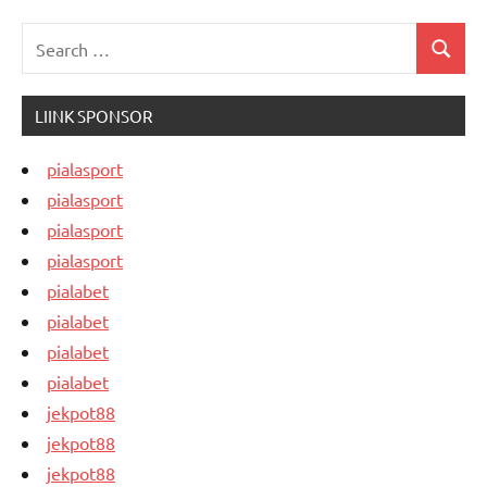
Search
Search
for:
LIINK SPONSOR
pialasport
pialasport
pialasport
pialasport
pialabet
pialabet
pialabet
pialabet
jekpot88
jekpot88
jekpot88