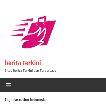
Skip
to
content
berita terkini
Situs Berita Terkini dan Terpercaya
Tag:
live casino Indonesia