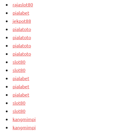
rajaslot80
pialabet
jekpot88
pialatoto
pialatoto
pialatoto
pialatoto
slot80
slot80
pialabet
pialabet
pialabet
slot80
slot80
kangmimpi
kangmimpi