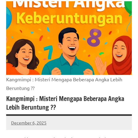
Kangmimpi : Misteri Mengapa Beberapa Angka Lebih
Beruntung ??
Kangmimpi : Misteri Mengapa Beberapa Angka
Lebih Beruntung ??
December 6, 2025
Russell
Powell