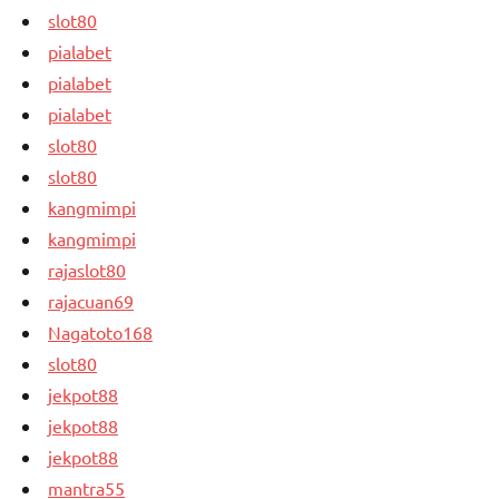
slot80
pialabet
pialabet
pialabet
slot80
slot80
kangmimpi
kangmimpi
rajaslot80
rajacuan69
Nagatoto168
slot80
jekpot88
jekpot88
jekpot88
mantra55