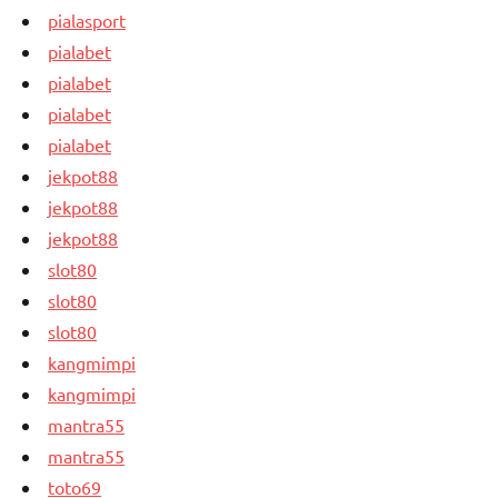
pialasport
pialabet
pialabet
pialabet
pialabet
jekpot88
jekpot88
jekpot88
slot80
slot80
slot80
kangmimpi
kangmimpi
mantra55
mantra55
toto69