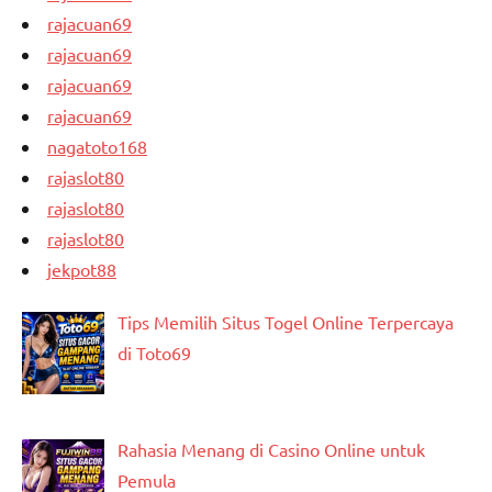
rajacuan69
rajacuan69
rajacuan69
rajacuan69
nagatoto168
rajaslot80
rajaslot80
rajaslot80
jekpot88
Tips Memilih Situs Togel Online Terpercaya
di Toto69
Rahasia Menang di Casino Online untuk
Pemula