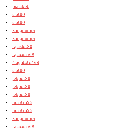
pialabet
slot80
slot80
kangmimpi
kangmimpi
rajaslot80
rajacuan69
Nagatoto168
slot80
jekpot88
jekpot88
jekpot88
mantra55
mantra55
kangmimpi
rajacuan69