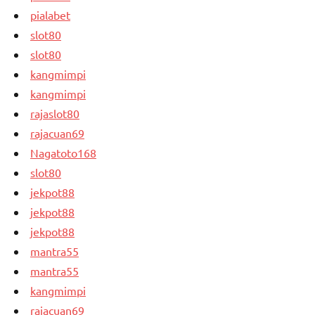
pialabet
slot80
slot80
kangmimpi
kangmimpi
rajaslot80
rajacuan69
Nagatoto168
slot80
jekpot88
jekpot88
jekpot88
mantra55
mantra55
kangmimpi
rajacuan69