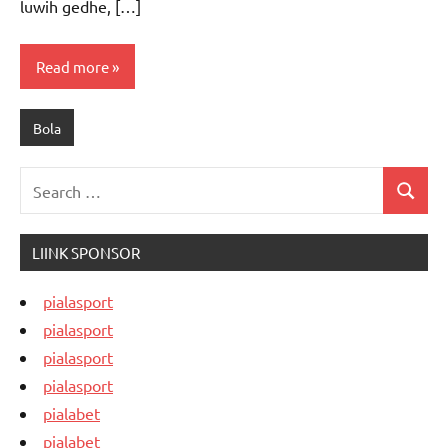
luwih gedhe, […]
Read more
Bola
Search
Search
for:
LIINK SPONSOR
pialasport
pialasport
pialasport
pialasport
pialabet
pialabet