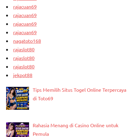
rajacuan69
rajacuan69
rajacuan69
rajacuan69
nagatoto168
rajaslot80
rajaslot80
rajaslot80
jekpot88
Tips Memilih Situs Togel Online Terpercaya
di Toto69
Rahasia Menang di Casino Online untuk
Pemula