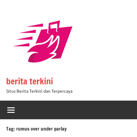
Skip
to
content
berita terkini
Situs Berita Terkini dan Terpercaya
Tag:
rumus over under parlay