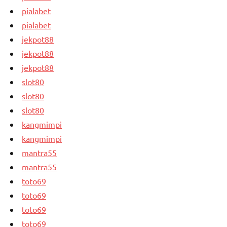
pialabet
pialabet
jekpot88
jekpot88
jekpot88
slot80
slot80
slot80
kangmimpi
kangmimpi
mantra55
mantra55
toto69
toto69
toto69
toto69