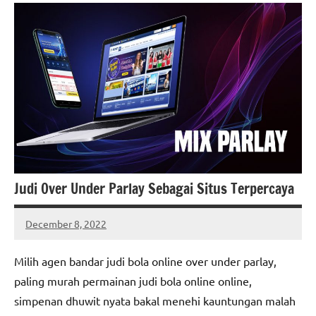
Judi Over Under Parlay Sebagai Situs Terpercaya
December 8, 2022
Russell
Powell
Milih agen bandar judi bola online over under parlay,
paling murah permainan judi bola online online,
simpenan dhuwit nyata bakal menehi kauntungan malah