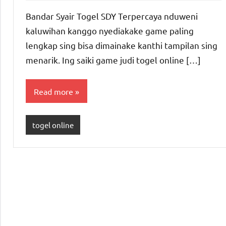
Powell
Bandar Syair Togel SDY Terpercaya nduweni
kaluwihan kanggo nyediakake game paling
lengkap sing bisa dimainake kanthi tampilan sing
menarik. Ing saiki game judi togel online […]
Read more
togel online