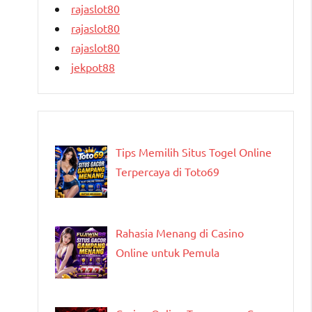
rajaslot80
rajaslot80
rajaslot80
jekpot88
Tips Memilih Situs Togel Online
Terpercaya di Toto69
Rahasia Menang di Casino
Online untuk Pemula