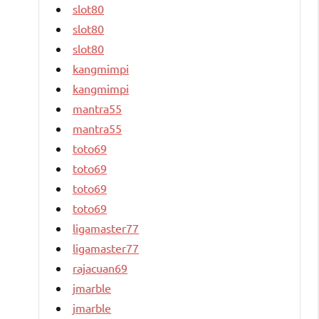
slot80
slot80
slot80
kangmimpi
kangmimpi
mantra55
mantra55
toto69
toto69
toto69
toto69
ligamaster77
ligamaster77
rajacuan69
jmarble
jmarble