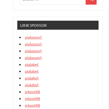
Search
for:
LIINK SPONSOR
pialasport
pialasport
pialasport
pialasport
pialabet
pialabet
pialabet
pialabet
jekpot88
jekpot88
jekpot88